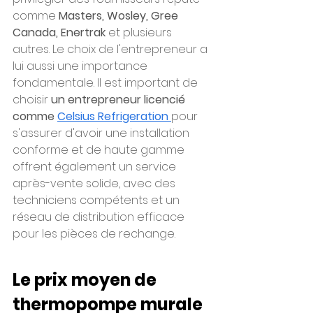
comme 
Masters, Wosley, Gree 
Canada, Enertrak
 et plusieurs 
autres. Le choix de l'entrepreneur a 
lui aussi une importance 
fondamentale. Il est important de 
choisir 
un entrepreneur licencié 
comme 
Celsius Refrigeration
pour 
s'assurer d'avoir une installation 
conforme et de haute gamme 
offrent également un service 
après-vente solide, avec des 
techniciens compétents et un 
réseau de distribution efficace 
pour les pièces de rechange.
Le prix moyen de 
thermopompe murale