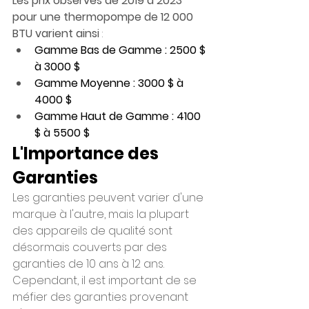
Les prix observés de 2019 à 2023 
pour une thermopompe de 12 000 
BTU varient ainsi 
:
Gamme Bas de Gamme : 2500 $ 
à 3000 $
Gamme Moyenne : 3000 $ à 
4000 $
Gamme Haut de Gamme : 4100 
$ à 5500 $
L'Importance des 
Garanties 
Les garanties peuvent varier d'une 
marque à l'autre, mais la plupart 
des appareils de qualité sont 
désormais couverts par des 
garanties de 10 ans à 12 ans. 
Cependant, il est important de se 
méfier des garanties provenant 