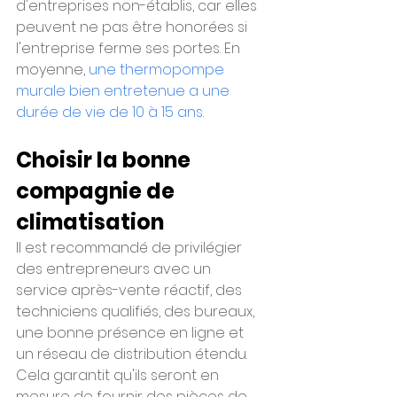
d'entreprises non-établis, car elles 
peuvent ne pas être honorées si 
l'entreprise ferme ses portes. En 
moyenne, 
une thermopompe 
murale bien entretenue a une 
durée de vie de 10 à 15 ans.
Choisir la bonne 
compagnie de 
climatisation
Il est recommandé de privilégier 
des entrepreneurs avec un 
service après-vente réactif, des 
techniciens qualifiés, des bureaux, 
une bonne présence en ligne et 
un réseau de distribution étendu. 
Cela garantit qu'ils seront en 
mesure de fournir des pièces de 