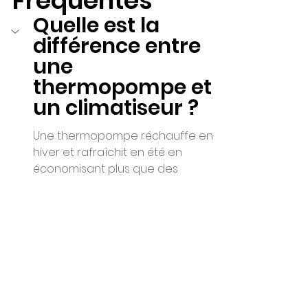
Fréquentes 
Quelle est la 
différence entre 
une 
thermopompe et 
un climatiseur ?
Une thermopompe réchauffe en 
hiver et rafraîchit en été en 
économisant plus que des 
plinthes électriques . 
Contrairement aux climatiseurs, 
elle utilise des mécanismes 
astucieux pour ajuster la 
température selon vos besoins.