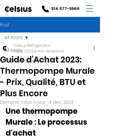
514 577-9966
Post
All Posts
Celsius Refrigeration
All Posts
1 déc. 2023
4 min de lecture
Guide d'Achat 2023:
Thermopompe murale
Thermopompe Murale
- Prix, Qualité, BTU et
Plus Encore
Dernière mise à jour :
4 déc. 2023
Une thermopompe 
Murale : Le processus 
d'achat