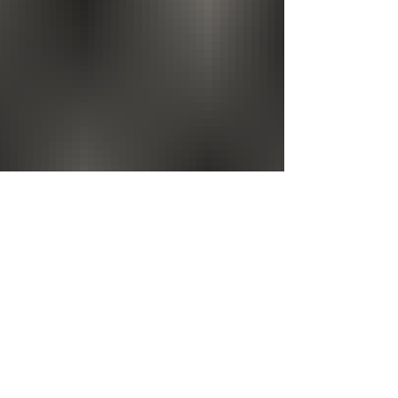
Celsius Refrigeration
8 juin
3 min de lecture