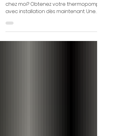
chez moi
Installation de thermopompe près de
chez moi? Obtenez votre thermopompe
avec installation dès maintenant. Une
thermopompe murale installée se situe
généralement entre 3 500 $ et 6 000 $