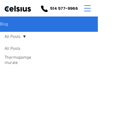
514 577-9966
Blog
All Posts
All Posts
Thermopompe
murale