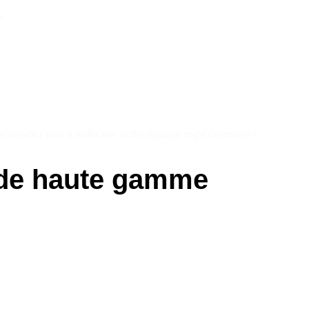
e
 n'hésitez pas à solliciter notre équipe expérimentée !
de haute gamme
 thermopompe murale conforme et de qualité, que vous habitiez à
on et l'installation d'équipements de chauffage, de ventilation 
s proposons des solutions personnalisées adaptées pour résou
e à Laval et ses environs.