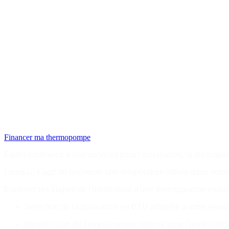
Prix mensuel
à partir de
$39/mois*
Financer ma thermopompe
Faites confiance à nos services pour l'installation, la réparat
Lorsqu'il s'agit de maintenir une température idéale dans votr
Explorez les étapes de l'installation d'une thermopompe mural
Sélection de la puissance en BTU adaptée à votre espa
Identification de l'emplacement optimal pour l'unité intér