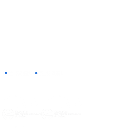
Pour obtenir plus de détails sur nos services de thermopompe 
Licence RBQ : 5740 7595 01